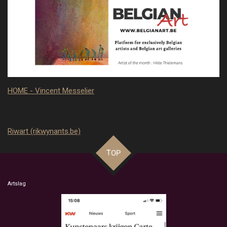
HOME - Vincent Messelier
Riwart (rikwynants.be)
TOP
Artslag