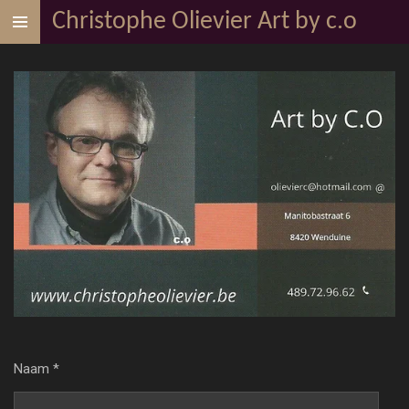
Christophe Olievier Art by c.o
Ga
direct
naar
de
hoofdinhoud
Naam *