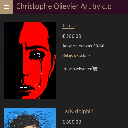
Christophe Olievier Art by c.o
Ga
direct
naar
Tears
de
hoofdinhoud
€ 300,00
Acryl on canvas 80/60
Bekijk details
In winkelwagen
Lady dolphin
€ 800,00