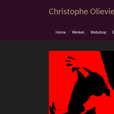
Ga
Christophe Olievie
direct
naar
de
hoofdinhoud
Home
Werken
Webshop